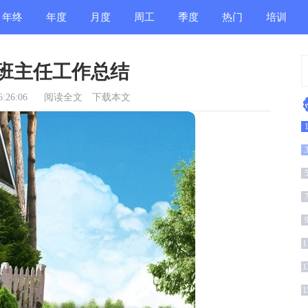
年终
年度
月度
周工
季度
热门
培训
总结
总结
总结
作总
总结
总结
总结
班主任工作总结
结
:26:06
阅读全文
下载本文
1
1
1