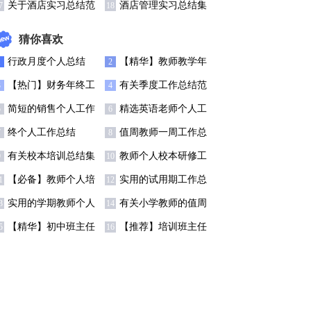
编9篇
关于酒店实习总结范
酒店管理实习总结集
7
18
文十篇
合十篇
猜你喜欢
行政月度个人总结
【精华】教师教学年
1
2
度总结3篇
【热门】财务年终工
有关季度工作总结范
3
4
作总结锦集六篇
文汇总九篇
简短的销售个人工作
精选英语老师个人工
5
6
总结
作总结范文
终个人工作总结
值周教师一周工作总
7
8
结锦集4篇
有关校本培训总结集
教师个人校本研修工
9
10
合7篇
作总结(15篇)
【必备】教师个人培
实用的试用期工作总
1
12
训总结模板八篇
结范文汇总八篇
实用的学期教师个人
有关小学教师的值周
3
14
总结三篇
工作总结4篇
【精华】初中班主任
【推荐】培训班主任
5
16
工作总结范文汇编6篇
工作总结10篇