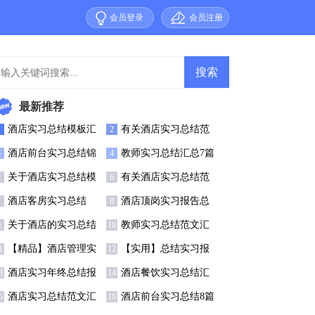
会员登录
会员注册
最新推荐
酒店实习总结模板汇
有关酒店实习总结范
1
2
总8篇
文合集七篇
酒店前台实习总结锦
教师实习总结汇总7篇
3
4
集7篇
关于酒店实习总结模
有关酒店实习总结范
5
6
板集锦九篇
文集锦10篇
酒店客房实习总结
酒店顶岗实习报告总
7
8
结
关于酒店的实习总结
教师实习总结范文汇
9
10
总5篇
【精品】酒店管理实
【实用】总结实习报
1
12
习总结三篇
告三篇
酒店实习年终总结报
酒店餐饮实习总结汇
3
14
告通用范例
编5篇
酒店实习总结范文汇
酒店前台实习总结8篇
5
16