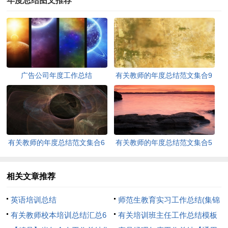
年度总结图文推荐
广告公司年度工作总结
有关教师的年度总结范文集合9
篇
有关教师的年度总结范文集合6
有关教师的年度总结范文集合5
篇
篇
相关文章推荐
英语培训总结
师范生教育实习工作总结(集锦
有关教师校本培训总结汇总6
13篇)
有关培训班主任工作总结模板