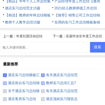
篇
【精品】半年个人工作总结集
汇编六篇
产品经理年度工作总结【通用
锦8篇
酒店实习总结范文15篇
3篇】
2021幼儿教师师德工作总结
【精选】教师的年终总结模板
【推荐】销售公司工作总结锦
汇总十篇
教师个人教学总结15篇
集10篇
实用的实习工作总结模板集锦
五篇
上一篇：
年度社团活动总结
下一篇：
应届毕业生年度工作总结
最新推荐
酒店实习总结模板汇
有关酒店实习总结范
1
2
总8篇
文合集七篇
酒店前台实习总结锦
教师实习总结汇总7
3
4
集7篇
篇
关于酒店实习总结模
有关酒店实习总结范
5
6
板集锦九篇
文集锦10篇
酒店客房实习总结
酒店顶岗实习报告总
7
8