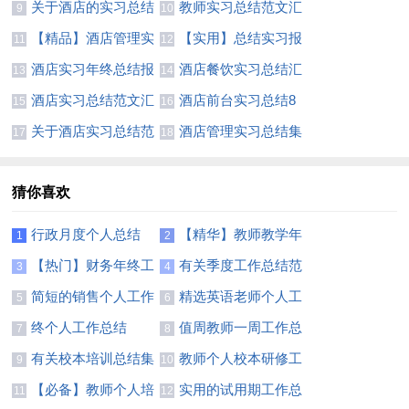
结
关于酒店的实习总结
教师实习总结范文汇
9
10
总5篇
【精品】酒店管理实
【实用】总结实习报
11
12
习总结三篇
告三篇
酒店实习年终总结报
酒店餐饮实习总结汇
13
14
告通用范例
编5篇
酒店实习总结范文汇
酒店前台实习总结8
15
16
编9篇
篇
关于酒店实习总结范
酒店管理实习总结集
17
18
文十篇
合十篇
猜你喜欢
行政月度个人总结
【精华】教师教学年
1
2
度总结3篇
【热门】财务年终工
有关季度工作总结范
3
4
作总结锦集六篇
文汇总九篇
简短的销售个人工作
精选英语老师个人工
5
6
总结
作总结范文
终个人工作总结
值周教师一周工作总
7
8
结锦集4篇
有关校本培训总结集
教师个人校本研修工
9
10
合7篇
作总结(15篇)
【必备】教师个人培
实用的试用期工作总
11
12