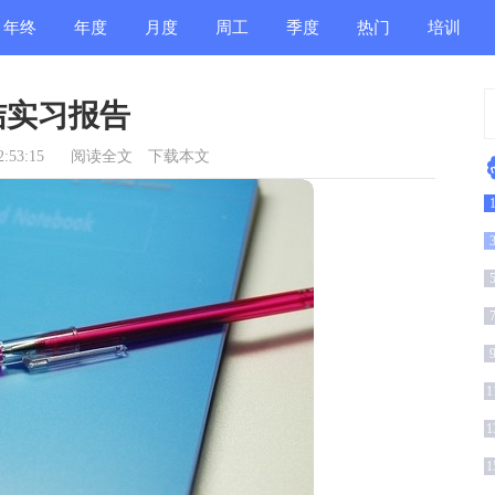
年终
年度
月度
周工
季度
热门
培训
总结
总结
总结
作总
总结
总结
总结
结实习报告
结
:53:15
阅读全文
下载本文
1
1
1