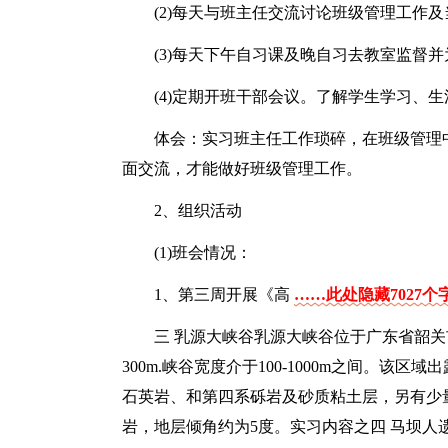
(2)每天与班主任交流讨论班级管理工作
(3)每天下午自习课及晚自习去教室监督
(4)定期开班干部会议。了解学生学习、
体会：实习班主任工作琐碎，在班级管理
面交流，才能做好班级管理工作。
2、组织活动
(1)班会情况：
1、第三周开展《高
……此处隐藏7027个
三 乳源大峡谷乳源大峡谷位于广东省韶关市
300m.峡谷宽度介于100-1000m之间。
石英岩、和第四系砾岩及砂质粘土层，另有少
岩，地层倾角约为5度。实习内容之四 马坝人