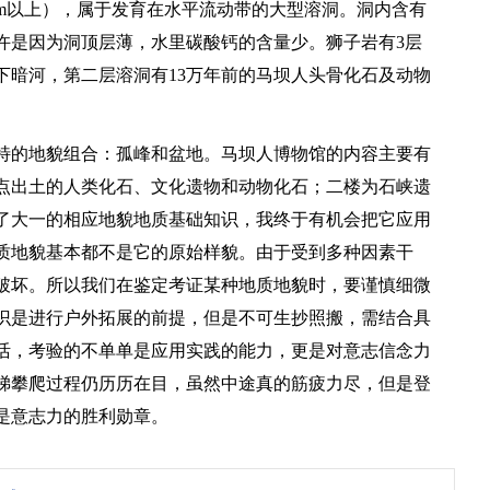
00m以上），属于发育在水平流动带的大型溶洞。洞内含有
许是因为洞顶层薄，水里碳酸钙的含量少。狮子岩有3层
下暗河，第二层溶洞有13万年前的马坝人头骨化石及动物
特的地貌组合：孤峰和盆地。马坝人博物馆的内容主要有
点出土的人类化石、文化遗物和动物化石；二楼为石峡遗
了大一的相应地貌地质基础知识，我终于有机会把它应用
质地貌基本都不是它的原始样貌。由于受到多种因素干
破坏。所以我们在鉴定考证某种地质地貌时，要谨慎细微
识是进行户外拓展的前提，但是不可生抄照搬，需结合具
活，考验的不单单是应用实践的能力，更是对意志信念力
阶梯攀爬过程仍历历在目，虽然中途真的筋疲力尽，但是登
是意志力的胜利勋章。