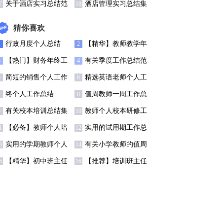
编9篇
关于酒店实习总结范
酒店管理实习总结集
7
18
文十篇
合十篇
猜你喜欢
行政月度个人总结
【精华】教师教学年
1
2
度总结3篇
【热门】财务年终工
有关季度工作总结范
3
4
作总结锦集六篇
文汇总九篇
简短的销售个人工作
精选英语老师个人工
5
6
总结
作总结范文
终个人工作总结
值周教师一周工作总
7
8
结锦集4篇
有关校本培训总结集
教师个人校本研修工
9
10
合7篇
作总结(15篇)
【必备】教师个人培
实用的试用期工作总
1
12
训总结模板八篇
结范文汇总八篇
实用的学期教师个人
有关小学教师的值周
3
14
总结三篇
工作总结4篇
【精华】初中班主任
【推荐】培训班主任
5
16
工作总结范文汇编6篇
工作总结10篇