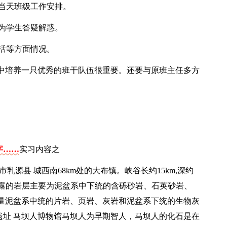
及当天班级工作安排。
并为学生答疑解惑。
生活等方面情况。
中培养一只优秀的班干队伍很重要。还要与原班主任多方
字……
实习内容之
乳源县 城西南68km处的大布镇。峡谷长约15km,深约
该区域出露的岩层主要为泥盆系中下统的含砾砂岩、石英砂岩、
量泥盆系中统的片岩、页岩、灰岩和泥盆系下统的生物灰
遗址 马坝人博物馆马坝人为早期智人，马坝人的化石是在