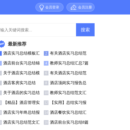
会员登录
会员注册
最新推荐
酒店实习总结模板汇
有关酒店实习总结范
1
2
总8篇
文合集七篇
酒店前台实习总结锦
教师实习总结汇总7篇
3
4
集7篇
关于酒店实习总结模
有关酒店实习总结范
5
6
板集锦九篇
文集锦10篇
酒店客房实习总结
酒店顶岗实习报告总
7
8
结
关于酒店的实习总结
教师实习总结范文汇
9
10
总5篇
【精品】酒店管理实
【实用】总结实习报
1
12
习总结三篇
告三篇
酒店实习年终总结报
酒店餐饮实习总结汇
3
14
告通用范例
编5篇
酒店实习总结范文汇
酒店前台实习总结8篇
5
16