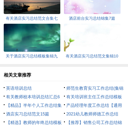
有关酒店实习总结范文合集七
酒店前台实习总结锦集7篇
篇
关于酒店实习总结模板集锦九
有关酒店实习总结范文集锦10
篇
篇
相关文章推荐
英语培训总结
师范生教育实习工作总结(集锦
有关教师校本培训总结汇总6
13篇)
有关培训班主任工作总结模板
篇
【精品】半年个人工作总结集
汇编六篇
产品经理年度工作总结【通用
锦8篇
酒店实习总结范文15篇
3篇】
2021幼儿教师师德工作总结
【精选】教师的年终总结模板
【推荐】销售公司工作总结锦