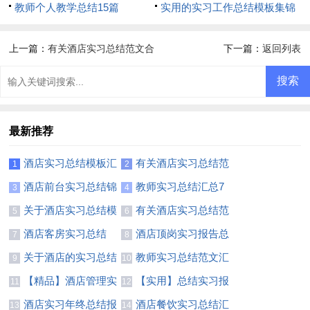
汇总十篇
教师个人教学总结15篇
集10篇
实用的实习工作总结模板集锦
五篇
上一篇：
有关酒店实习总结范文合
下一篇：
返回列表
集七篇
最新推荐
酒店实习总结模板汇
有关酒店实习总结范
1
2
总8篇
文合集七篇
酒店前台实习总结锦
教师实习总结汇总7
3
4
集7篇
篇
关于酒店实习总结模
有关酒店实习总结范
5
6
板集锦九篇
文集锦10篇
酒店客房实习总结
酒店顶岗实习报告总
7
8
结
关于酒店的实习总结
教师实习总结范文汇
9
10
总5篇
【精品】酒店管理实
【实用】总结实习报
11
12
习总结三篇
告三篇
酒店实习年终总结报
酒店餐饮实习总结汇
13
14