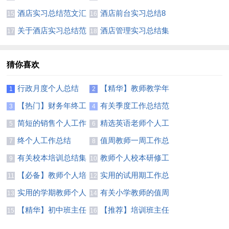
告通用范例
编5篇
酒店实习总结范文汇
酒店前台实习总结8
15
16
编9篇
篇
关于酒店实习总结范
酒店管理实习总结集
17
18
文十篇
合十篇
猜你喜欢
行政月度个人总结
【精华】教师教学年
1
2
度总结3篇
【热门】财务年终工
有关季度工作总结范
3
4
作总结锦集六篇
文汇总九篇
简短的销售个人工作
精选英语老师个人工
5
6
总结
作总结范文
终个人工作总结
值周教师一周工作总
7
8
结锦集4篇
有关校本培训总结集
教师个人校本研修工
9
10
合7篇
作总结(15篇)
【必备】教师个人培
实用的试用期工作总
11
12
训总结模板八篇
结范文汇总八篇
实用的学期教师个人
有关小学教师的值周
13
14
总结三篇
工作总结4篇
【精华】初中班主任
【推荐】培训班主任
15
16
工作总结范文汇编6篇
工作总结10篇